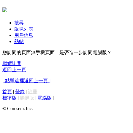
搜尋
版塊列表
用戶信息
熱帖
您訪問的頁面無手機頁面，是否進一步訪問電腦版？
繼續訪問
返回上一頁
[ 點擊這裡返回上一頁 ]
首頁
|
登錄
|
註冊
標準版
|
觸屏版
|
電腦版
|
© Comsenz Inc.