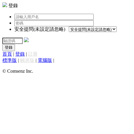
登錄
安全提問(未設定請忽略)
登錄
首頁
|
登錄
|
註冊
標準版
|
觸屏版
|
電腦版
|
© Comsenz Inc.