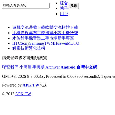
綜合
搜尋
帖子
用戶
遊戲交流
遊戲下載
軟體交流
軟體下載
手機影視
桌布主題
漫畫小說
手機鈴聲
水族館
手機音樂
二手市場
新手專區
HTC
Sony
Samsung
TWM
Huawei
MOTO
解密技術
繁化技術
請先登錄後才能繼續瀏覽
聯繫我們
|
小黑屋
|
手機版
|
Archiver
|
Android 台灣中文網
GMT+8, 2026-8-8 00:35
, Processed in 0.007800 second(s), 1 quer
Powered by
APK.TW
v2.0
© 2013
APK.TW