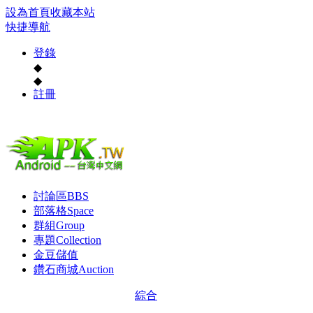
設為首頁
收藏本站
快捷導航
登錄
◆
◆
註冊
討論區
BBS
部落格
Space
群組
Group
專題
Collection
金豆儲值
鑽石商城
Auction
綜合