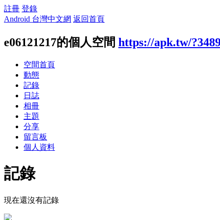
註冊
登錄
Android 台灣中文網
返回首頁
e06121217的個人空間
https://apk.tw/?348
空間首頁
動態
記錄
日誌
相冊
主題
分享
留言板
個人資料
記錄
現在還沒有記錄