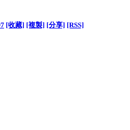
97
[收藏]
[複製]
[分享]
[RSS]