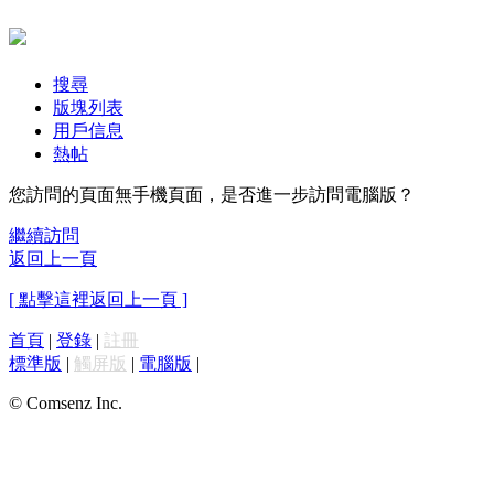
搜尋
版塊列表
用戶信息
熱帖
您訪問的頁面無手機頁面，是否進一步訪問電腦版？
繼續訪問
返回上一頁
[ 點擊這裡返回上一頁 ]
首頁
|
登錄
|
註冊
標準版
|
觸屏版
|
電腦版
|
© Comsenz Inc.