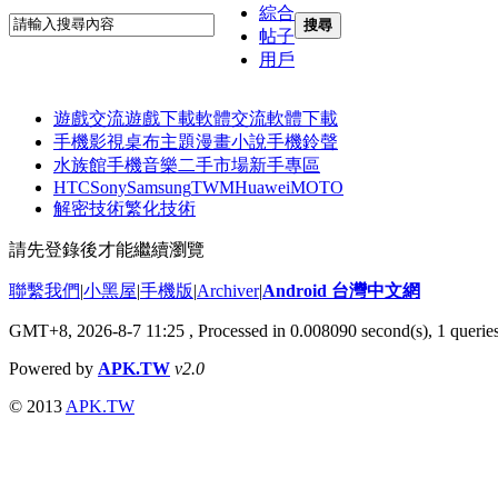
綜合
搜尋
帖子
用戶
遊戲交流
遊戲下載
軟體交流
軟體下載
手機影視
桌布主題
漫畫小說
手機鈴聲
水族館
手機音樂
二手市場
新手專區
HTC
Sony
Samsung
TWM
Huawei
MOTO
解密技術
繁化技術
請先登錄後才能繼續瀏覽
聯繫我們
|
小黑屋
|
手機版
|
Archiver
|
Android 台灣中文網
GMT+8, 2026-8-7 11:25
, Processed in 0.008090 second(s), 1 queri
Powered by
APK.TW
v2.0
© 2013
APK.TW