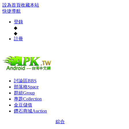
設為首頁
收藏本站
快捷導航
登錄
◆
◆
註冊
討論區
BBS
部落格
Space
群組
Group
專題
Collection
金豆儲值
鑽石商城
Auction
綜合