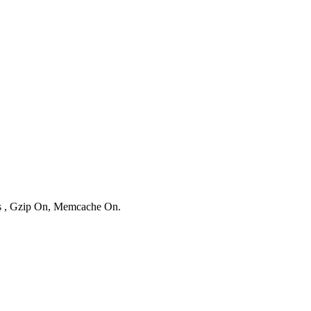
es , Gzip On, Memcache On.