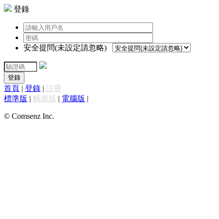
登錄
安全提問(未設定請忽略)
登錄
首頁
|
登錄
|
註冊
標準版
|
觸屏版
|
電腦版
|
© Comsenz Inc.