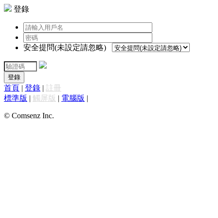
登錄
安全提問(未設定請忽略)
登錄
首頁
|
登錄
|
註冊
標準版
|
觸屏版
|
電腦版
|
© Comsenz Inc.