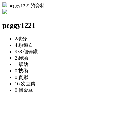
peggy1221的資料
peggy1221
2
積分
4 顆
鑽石
938 個
碎鑽
2
經驗
1
幫助
0
技術
0
貢獻
16 次
宣傳
0 個
金豆