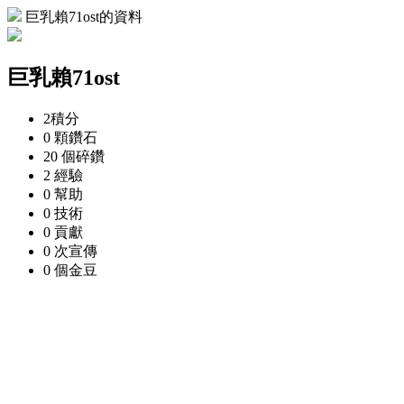
巨乳賴71ost的資料
巨乳賴71ost
2
積分
0 顆
鑽石
20 個
碎鑽
2
經驗
0
幫助
0
技術
0
貢獻
0 次
宣傳
0 個
金豆