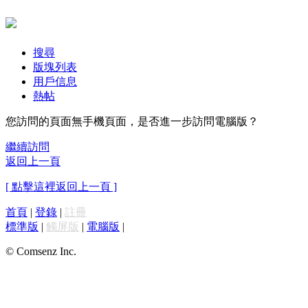
搜尋
版塊列表
用戶信息
熱帖
您訪問的頁面無手機頁面，是否進一步訪問電腦版？
繼續訪問
返回上一頁
[ 點擊這裡返回上一頁 ]
首頁
|
登錄
|
註冊
標準版
|
觸屏版
|
電腦版
|
© Comsenz Inc.