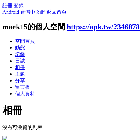
註冊
登錄
Android 台灣中文網
返回首頁
maek15的個人空間
https://apk.tw/?346878
空間首頁
動態
記錄
日誌
相冊
主題
分享
留言板
個人資料
相冊
沒有可瀏覽的列表