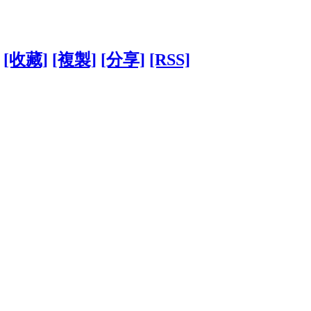
[收藏]
[複製]
[分享]
[RSS]