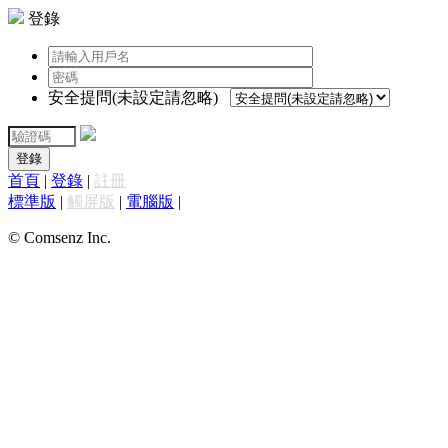
登錄
安全提問(未設定請忽略)
登錄
首頁
|
登錄
|
註冊
標準版
|
觸屏版
|
電腦版
|
© Comsenz Inc.