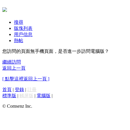
搜尋
版塊列表
用戶信息
熱帖
您訪問的頁面無手機頁面，是否進一步訪問電腦版？
繼續訪問
返回上一頁
[ 點擊這裡返回上一頁 ]
首頁
|
登錄
|
註冊
標準版
|
觸屏版
|
電腦版
|
© Comsenz Inc.