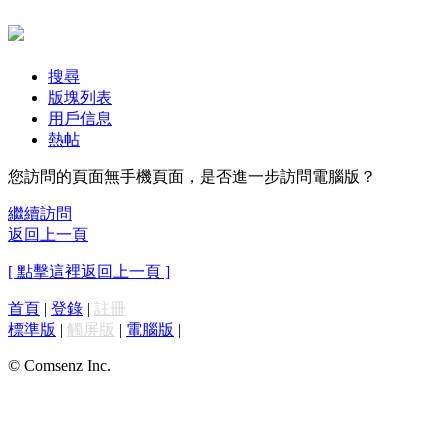
搜尋
版塊列表
用戶信息
熱帖
您訪問的頁面無手機頁面，是否進一步訪問電腦版？
繼續訪問
返回上一頁
[ 點擊這裡返回上一頁 ]
首頁
|
登錄
|
註冊
標準版
|
觸屏版
|
電腦版
|
© Comsenz Inc.