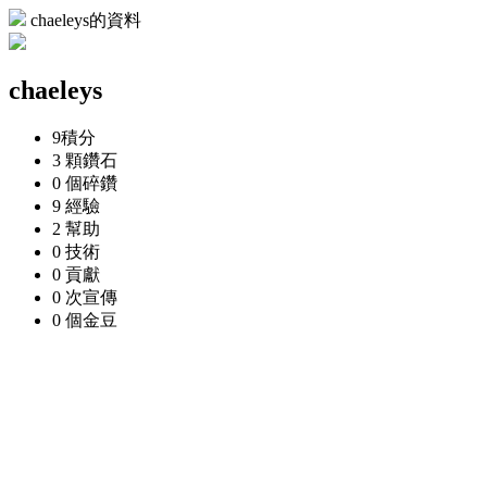
chaeleys的資料
chaeleys
9
積分
3 顆
鑽石
0 個
碎鑽
9
經驗
2
幫助
0
技術
0
貢獻
0 次
宣傳
0 個
金豆