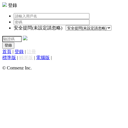
登錄
安全提問(未設定請忽略)
登錄
首頁
|
登錄
|
註冊
標準版
|
觸屏版
|
電腦版
|
© Comsenz Inc.