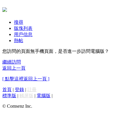
搜尋
版塊列表
用戶信息
熱帖
您訪問的頁面無手機頁面，是否進一步訪問電腦版？
繼續訪問
返回上一頁
[ 點擊這裡返回上一頁 ]
首頁
|
登錄
|
註冊
標準版
|
觸屏版
|
電腦版
|
© Comsenz Inc.