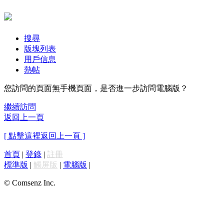
搜尋
版塊列表
用戶信息
熱帖
您訪問的頁面無手機頁面，是否進一步訪問電腦版？
繼續訪問
返回上一頁
[ 點擊這裡返回上一頁 ]
首頁
|
登錄
|
註冊
標準版
|
觸屏版
|
電腦版
|
© Comsenz Inc.