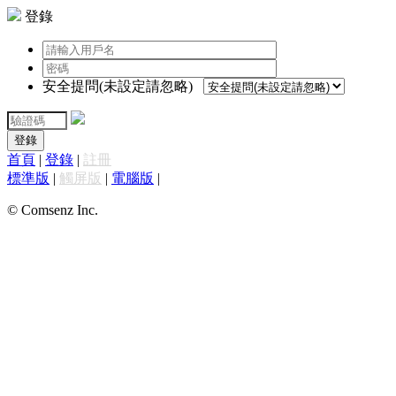
登錄
安全提問(未設定請忽略)
登錄
首頁
|
登錄
|
註冊
標準版
|
觸屏版
|
電腦版
|
© Comsenz Inc.