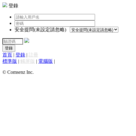
登錄
安全提問(未設定請忽略)
登錄
首頁
|
登錄
|
註冊
標準版
|
觸屏版
|
電腦版
|
© Comsenz Inc.