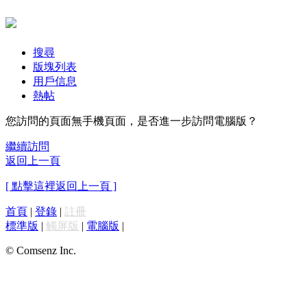
搜尋
版塊列表
用戶信息
熱帖
您訪問的頁面無手機頁面，是否進一步訪問電腦版？
繼續訪問
返回上一頁
[ 點擊這裡返回上一頁 ]
首頁
|
登錄
|
註冊
標準版
|
觸屏版
|
電腦版
|
© Comsenz Inc.