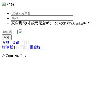
登錄
安全提問(未設定請忽略)
登錄
首頁
|
登錄
|
註冊
標準版
|
觸屏版
|
電腦版
|
© Comsenz Inc.