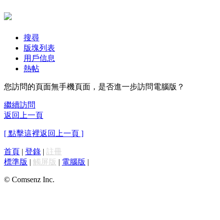
搜尋
版塊列表
用戶信息
熱帖
您訪問的頁面無手機頁面，是否進一步訪問電腦版？
繼續訪問
返回上一頁
[ 點擊這裡返回上一頁 ]
首頁
|
登錄
|
註冊
標準版
|
觸屏版
|
電腦版
|
© Comsenz Inc.