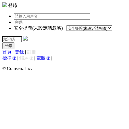
登錄
安全提問(未設定請忽略)
登錄
首頁
|
登錄
|
註冊
標準版
|
觸屏版
|
電腦版
|
© Comsenz Inc.