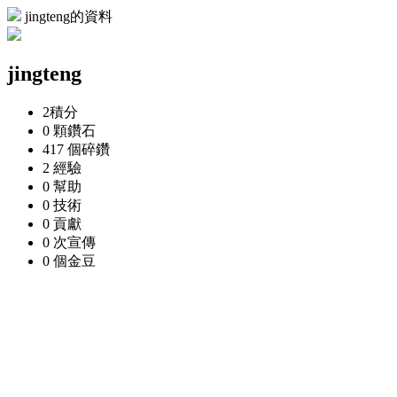
jingteng的資料
jingteng
2
積分
0 顆
鑽石
417 個
碎鑽
2
經驗
0
幫助
0
技術
0
貢獻
0 次
宣傳
0 個
金豆