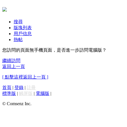
搜尋
版塊列表
用戶信息
熱帖
您訪問的頁面無手機頁面，是否進一步訪問電腦版？
繼續訪問
返回上一頁
[ 點擊這裡返回上一頁 ]
首頁
|
登錄
|
註冊
標準版
|
觸屏版
|
電腦版
|
© Comsenz Inc.