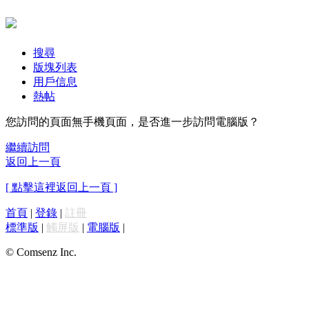
搜尋
版塊列表
用戶信息
熱帖
您訪問的頁面無手機頁面，是否進一步訪問電腦版？
繼續訪問
返回上一頁
[ 點擊這裡返回上一頁 ]
首頁
|
登錄
|
註冊
標準版
|
觸屏版
|
電腦版
|
© Comsenz Inc.