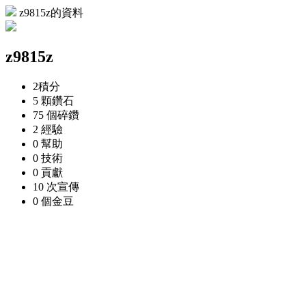
z9815z的資料
z9815z
2
積分
5 顆
鑽石
75 個
碎鑽
2
經驗
0
幫助
0
技術
0
貢獻
10 次
宣傳
0 個
金豆