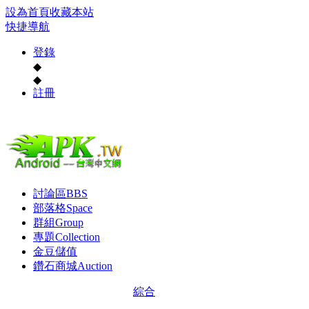
設為首頁
收藏本站
快捷導航
登錄
◆
◆
註冊
討論區
BBS
部落格
Space
群組
Group
專題
Collection
金豆儲值
鑽石商城
Auction
綜合