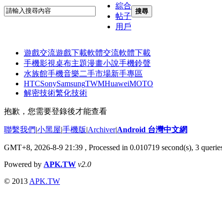
綜合
搜尋
帖子
用戶
遊戲交流
遊戲下載
軟體交流
軟體下載
手機影視
桌布主題
漫畫小說
手機鈴聲
水族館
手機音樂
二手市場
新手專區
HTC
Sony
Samsung
TWM
Huawei
MOTO
解密技術
繁化技術
抱歉，您需要登錄後才能查看
聯繫我們
|
小黑屋
|
手機版
|
Archiver
|
Android 台灣中文網
GMT+8, 2026-8-9 21:39
, Processed in 0.010719 second(s), 3 quer
Powered by
APK.TW
v2.0
© 2013
APK.TW