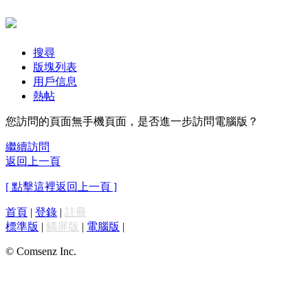
搜尋
版塊列表
用戶信息
熱帖
您訪問的頁面無手機頁面，是否進一步訪問電腦版？
繼續訪問
返回上一頁
[ 點擊這裡返回上一頁 ]
首頁
|
登錄
|
註冊
標準版
|
觸屏版
|
電腦版
|
© Comsenz Inc.