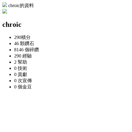
chroic的資料
chroic
290
積分
46 顆
鑽石
8146 個
碎鑽
290
經驗
2
幫助
0
技術
0
貢獻
0 次
宣傳
0 個
金豆