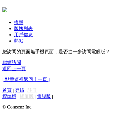
搜尋
版塊列表
用戶信息
熱帖
您訪問的頁面無手機頁面，是否進一步訪問電腦版？
繼續訪問
返回上一頁
[ 點擊這裡返回上一頁 ]
首頁
|
登錄
|
註冊
標準版
|
觸屏版
|
電腦版
|
© Comsenz Inc.