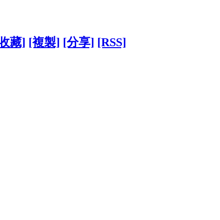
[收藏]
[複製]
[分享]
[RSS]