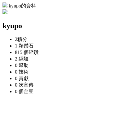
kyupo的資料
kyupo
2
積分
1 顆
鑽石
815 個
碎鑽
2
經驗
0
幫助
0
技術
0
貢獻
0 次
宣傳
0 個
金豆