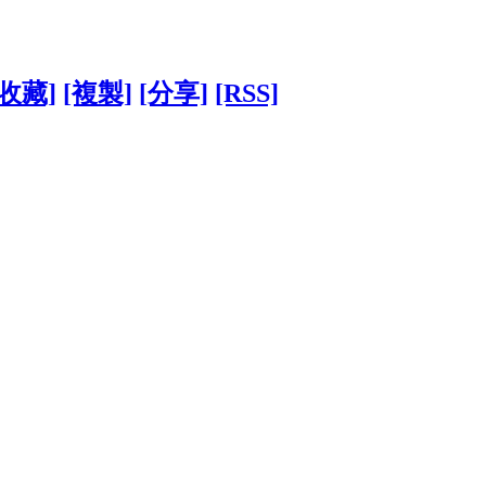
[收藏]
[複製]
[分享]
[RSS]