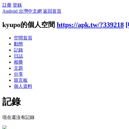
註冊
登錄
Android 台灣中文網
返回首頁
kyupo的個人空間
https://apk.tw/?339218
空間首頁
動態
記錄
日誌
相冊
主題
分享
留言板
個人資料
記錄
現在還沒有記錄