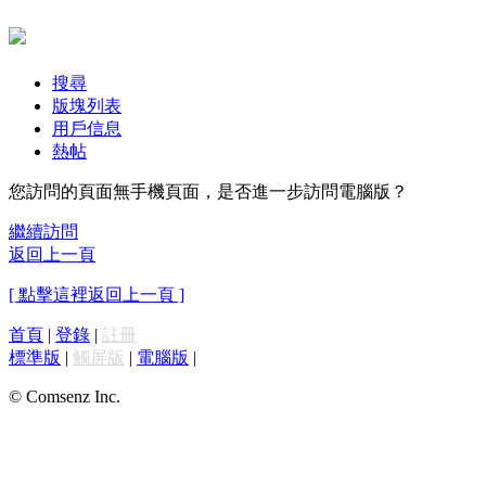
搜尋
版塊列表
用戶信息
熱帖
您訪問的頁面無手機頁面，是否進一步訪問電腦版？
繼續訪問
返回上一頁
[ 點擊這裡返回上一頁 ]
首頁
|
登錄
|
註冊
標準版
|
觸屏版
|
電腦版
|
© Comsenz Inc.