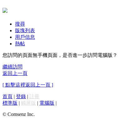
搜尋
版塊列表
用戶信息
熱帖
您訪問的頁面無手機頁面，是否進一步訪問電腦版？
繼續訪問
返回上一頁
[ 點擊這裡返回上一頁 ]
首頁
|
登錄
|
註冊
標準版
|
觸屏版
|
電腦版
|
© Comsenz Inc.