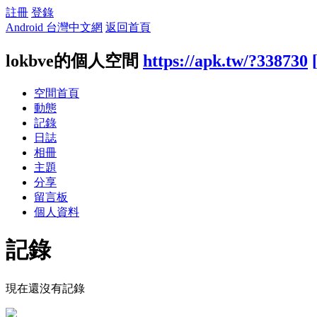
註冊
登錄
Android 台灣中文網
返回首頁
lokbve的個人空間
https://apk.tw/?338730
空間首頁
動態
記錄
日誌
相冊
主題
分享
留言板
個人資料
記錄
現在還沒有記錄