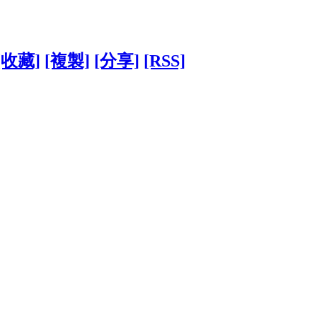
[收藏]
[複製]
[分享]
[RSS]