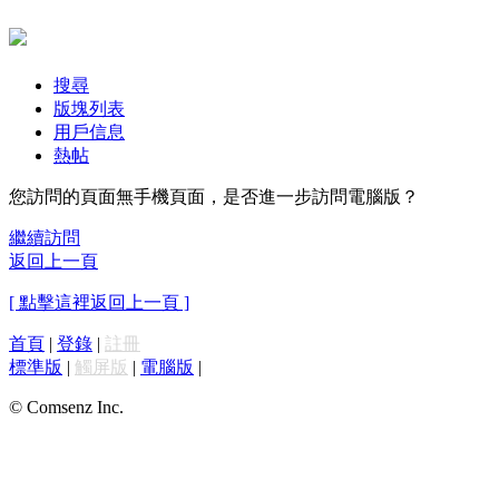
搜尋
版塊列表
用戶信息
熱帖
您訪問的頁面無手機頁面，是否進一步訪問電腦版？
繼續訪問
返回上一頁
[ 點擊這裡返回上一頁 ]
首頁
|
登錄
|
註冊
標準版
|
觸屏版
|
電腦版
|
© Comsenz Inc.