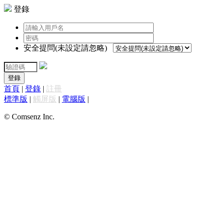
登錄
安全提問(未設定請忽略)
登錄
首頁
|
登錄
|
註冊
標準版
|
觸屏版
|
電腦版
|
© Comsenz Inc.