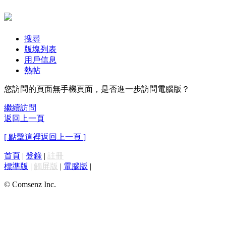
搜尋
版塊列表
用戶信息
熱帖
您訪問的頁面無手機頁面，是否進一步訪問電腦版？
繼續訪問
返回上一頁
[ 點擊這裡返回上一頁 ]
首頁
|
登錄
|
註冊
標準版
|
觸屏版
|
電腦版
|
© Comsenz Inc.