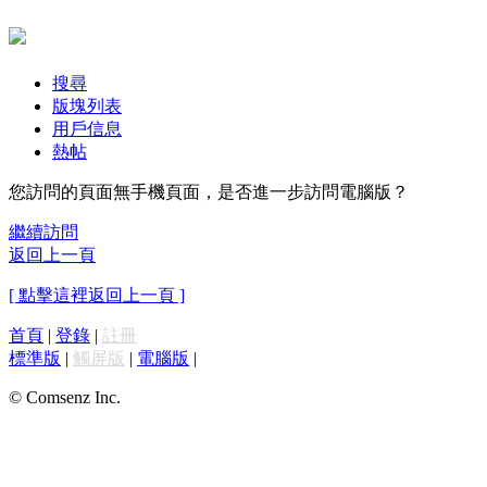
搜尋
版塊列表
用戶信息
熱帖
您訪問的頁面無手機頁面，是否進一步訪問電腦版？
繼續訪問
返回上一頁
[ 點擊這裡返回上一頁 ]
首頁
|
登錄
|
註冊
標準版
|
觸屏版
|
電腦版
|
© Comsenz Inc.