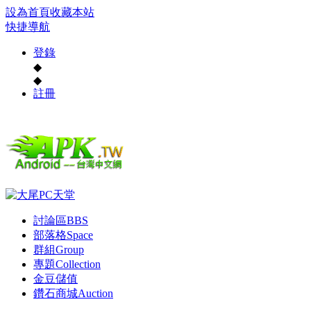
設為首頁
收藏本站
快捷導航
登錄
◆
◆
註冊
討論區
BBS
部落格
Space
群組
Group
專題
Collection
金豆儲值
鑽石商城
Auction