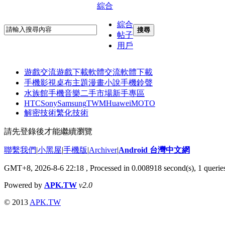
綜合
綜合
搜尋
帖子
用戶
遊戲交流
遊戲下載
軟體交流
軟體下載
手機影視
桌布主題
漫畫小說
手機鈴聲
水族館
手機音樂
二手市場
新手專區
HTC
Sony
Samsung
TWM
Huawei
MOTO
解密技術
繁化技術
請先登錄後才能繼續瀏覽
聯繫我們
|
小黑屋
|
手機版
|
Archiver
|
Android 台灣中文網
GMT+8, 2026-8-6 22:18
, Processed in 0.008918 second(s), 1 quer
Powered by
APK.TW
v2.0
© 2013
APK.TW