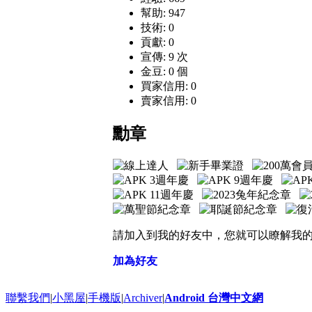
幫助: 947
技術: 0
貢獻: 0
宣傳: 9 次
金豆: 0 個
買家信用: 0
賣家信用: 0
勳章
請加入到我的好友中，您就可以瞭解我
加為好友
聯繫我們
|
小黑屋
|
手機版
|
Archiver
|
Android 台灣中文網