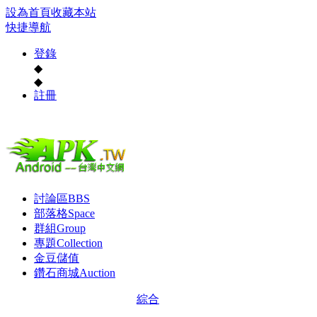
設為首頁
收藏本站
快捷導航
登錄
◆
◆
註冊
討論區
BBS
部落格
Space
群組
Group
專題
Collection
金豆儲值
鑽石商城
Auction
綜合