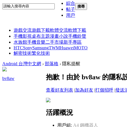
綜合
搜尋
帖子
用戶
遊戲交流
遊戲下載
軟體交流
軟體下載
手機影視
桌布主題
漫畫小說
手機鈴聲
水族館
手機音樂
二手市場
新手專區
HTC
Sony
Samsung
TWM
Huawei
MOTO
解密技術
繁化技術
Android 台灣中文網
›
部落格
›
隱私提醒
抱歉！由於 bv8aw 的
bv8aw
查看好友列表
|
加為好友
|
打個招呼
|
發送
活躍概況
用戶組:
A4 鋼機器人