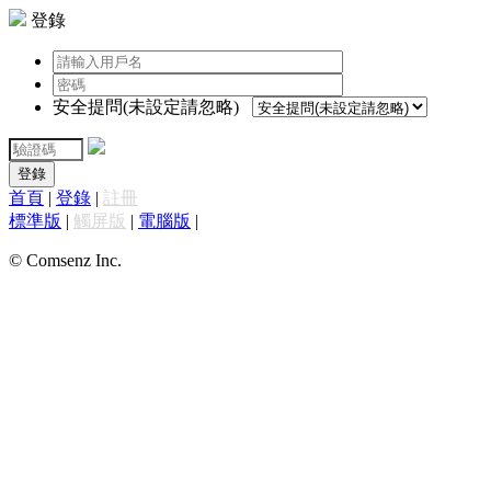
登錄
安全提問(未設定請忽略)
登錄
首頁
|
登錄
|
註冊
標準版
|
觸屏版
|
電腦版
|
© Comsenz Inc.