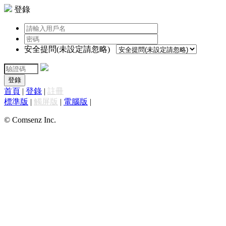
登錄
安全提問(未設定請忽略)
登錄
首頁
|
登錄
|
註冊
標準版
|
觸屏版
|
電腦版
|
© Comsenz Inc.