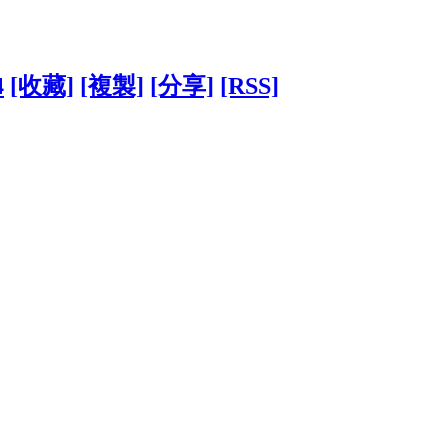
4
[收藏]
[複製]
[分享]
[RSS]