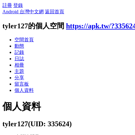
註冊
登錄
Android 台灣中文網
返回首頁
tyler127的個人空間
https://apk.tw/?33562
空間首頁
動態
記錄
日誌
相冊
主題
分享
留言板
個人資料
個人資料
tyler127
(UID: 335624)