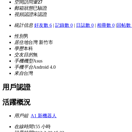
空間訪問量
27
郵箱狀態
已驗證
視頻認證
未認證
統計信息
好友數 6
|
記錄數 0
|
日誌數 0
|
相冊數 0
|
回帖數 
性別
男
居住地
台灣 新竹市
學歷
本科
交友目的
無
手機機型
Asus
手機平台
Android 4.0
來自
台灣
用戶認證
活躍概況
用戶組
A1 新機器人
在線時間
155 小時