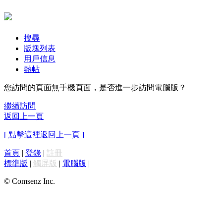
搜尋
版塊列表
用戶信息
熱帖
您訪問的頁面無手機頁面，是否進一步訪問電腦版？
繼續訪問
返回上一頁
[ 點擊這裡返回上一頁 ]
首頁
|
登錄
|
註冊
標準版
|
觸屏版
|
電腦版
|
© Comsenz Inc.