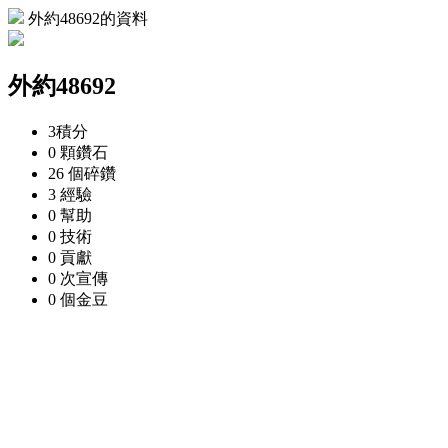
外約48692的資料
外約48692
3
積分
0 顆
鑽石
26 個
碎鑽
3
經驗
0
幫助
0
技術
0
貢獻
0 次
宣傳
0 個
金豆